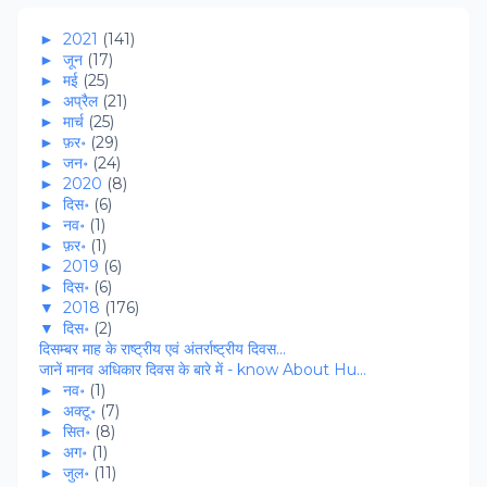
►
2021
(141)
►
जून
(17)
►
मई
(25)
►
अप्रैल
(21)
►
मार्च
(25)
►
फ़र॰
(29)
►
जन॰
(24)
►
2020
(8)
►
दिस॰
(6)
►
नव॰
(1)
►
फ़र॰
(1)
►
2019
(6)
►
दिस॰
(6)
▼
2018
(176)
▼
दिस॰
(2)
दिसम्‍बर माह के राष्‍ट्रीय एवं अंतर्राष्ट्रीय दिवस...
जानें मानव अधिकार दिवस के बारे में - know About Hu...
►
नव॰
(1)
►
अक्टू॰
(7)
►
सित॰
(8)
►
अग॰
(1)
►
जुल॰
(11)