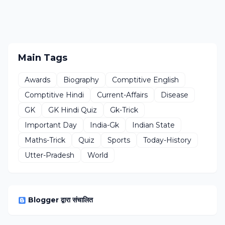
Main Tags
Awards
Biography
Comptitive English
Comptitive Hindi
Current-Affairs
Disease
GK
GK Hindi Quiz
Gk-Trick
Important Day
India-Gk
Indian State
Maths-Trick
Quiz
Sports
Today-History
Utter-Pradesh
World
Blogger द्वारा संचालित