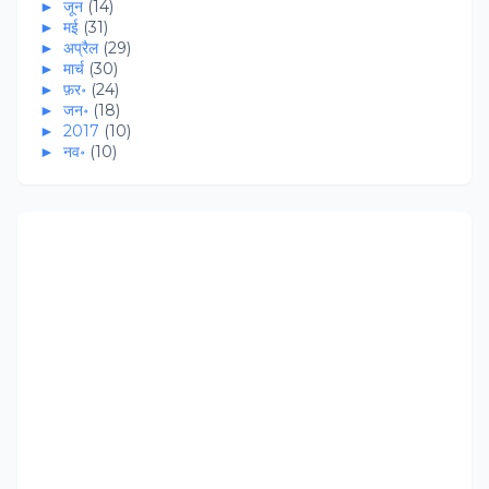
►
जून
(14)
►
मई
(31)
►
अप्रैल
(29)
►
मार्च
(30)
►
फ़र॰
(24)
►
जन॰
(18)
►
2017
(10)
►
नव॰
(10)