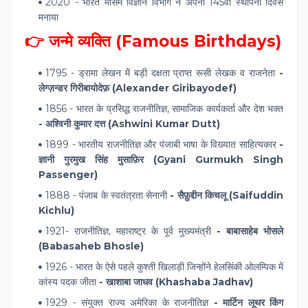
2020 - भारत मौसम विज्ञान विभाग ने अपना 145वां स्थापना दिवस
मनाया
👉 जन्मे व्यक्ति (Famous Birthdays)
1795 - ड्रामा लेखन में बड़ी दक्षता प्राप्त रूसी लेखक व राजनेता
-
लेग्ज़न्डर गिरीबायोदेफ़ (Alexander Giribayodef)
1856 - भारत के प्रसिद्ध राजनीतिज्ञ, सामाजिक कार्यकर्ता और देश भक्त
- अश्विनी कुमार दत्त (Ashwini Kumar Dutt)
1899 - भारतीय राजनीतिज्ञ और पंजाबी भाषा के विख्यात साहित्यकार
-
ज्ञानी गुरमुख सिंह मुसाफ़िर (Gyani Gurmukh Singh
Passenger)
1888 - पंजाब के स्वतंत्रता सेनानी
- सैफ़ुद्दीन किचलू (Saifuddin
Kichlu)
1921- राजनीतिज्ञ, महाराष्ट्र के पूर्व मुख्यमंत्री
- बाबासाहेब भोसले
(Babasaheb Bhosle)
1926 - भारत के ऐसे पहले कुश्ती खिलाड़ी जिन्होंने हेलसिंकी ओलम्पिक में
कांस्य पदक जीता
- खाशाबा जाधव (Khashaba Jadhav)
1929 - संयुक्त राज्य अमेरिका के राजनीतिज्ञ
- मार्टिन लूथर किंग