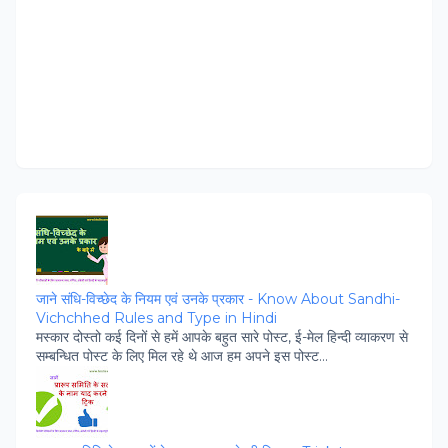
जाने संधि-विच्‍छेद के नियम एवं उनके प्रकार - Know About Sandhi-
Vichchhed Rules and Type in Hindi
मस्‍कार दोस्‍तो कई दिनों से हमें आपके बहुत सारे पोस्‍ट, ई-मेल हिन्‍दी व्‍याकरण से
सम्‍बन्धित पोस्‍ट के लिए मिल रहे थे आज हम अपने इस पोस्‍ट...