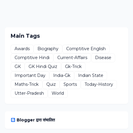
Main Tags
Awards
Biography
Comptitive English
Comptitive Hindi
Current-Affairs
Disease
GK
GK Hindi Quiz
Gk-Trick
Important Day
India-Gk
Indian State
Maths-Trick
Quiz
Sports
Today-History
Utter-Pradesh
World
Blogger द्वारा संचालित