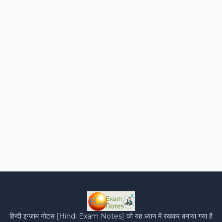
हिन्‍दी इग्‍जाम नोटस [Hindi Exam Notes] को यह ध्‍यान में रखकर बनाया गया है