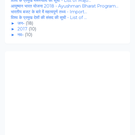
विश्‍व के प्रमुख मरूस्‍थलों की सूची - List of Majo...
आयुष्मान भारत योजना 2018 - Ayushman Bharat Program...
भारतीय बजट के बारे मेें महत्‍वपूर्ण तथ्‍य - Import...
विश्‍व के प्रमुख देशों की संसद की सूची - List of ...
►
जन॰
(18)
►
2017
(10)
►
नव॰
(10)