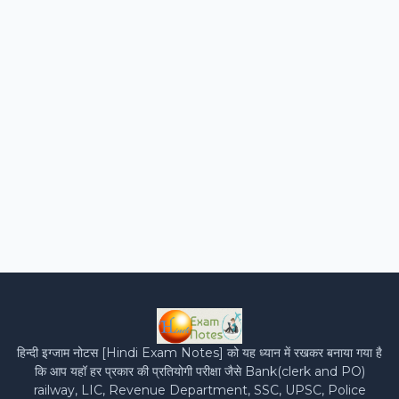
हिन्‍दी इग्‍जाम नोटस [Hindi Exam Notes] को यह ध्‍यान में रखकर बनाया गया है
कि आप यहॉ हर प्रकार की प्रतियोगी परीक्षा जैसे Bank(clerk and PO)
railway, LIC, Revenue Department, SSC, UPSC, Police