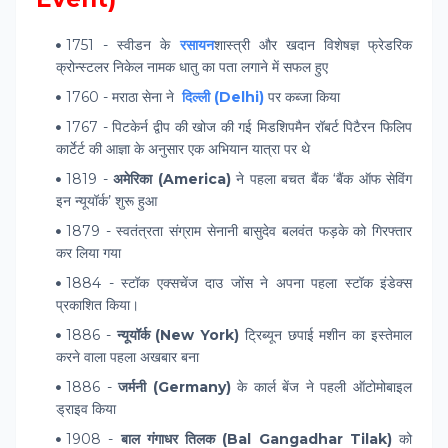
1751 - स्वीडन के
रसायन
शास्त्री और खदान विशेषज्ञ फ्रेडरिक
क्रोन्स्टलर निकेल नामक धातु का पता लगाने में सफल हुए
1760 - मराठा सेना ने
दिल्ली (Delhi)
पर कब्जा किया
1767 - पिटकेर्न द्वीप की खोज की गई मिडशिपमैन रॉबर्ट पिटैरन फिलिप
कार्टेर्ट की आज्ञा के अनुसार एक अभियान यात्रा पर थे
1819 -
अमेरिका (America)
ने पहला बचत बैंक ‘बैंक ऑफ सेविंग
इन न्यूयॉर्क’ शुरू हुआ
1879 - स्वतंत्रता संग्राम सेनानी बासुदेव बलवंत फड़के को गिरफ्तार
कर लिया गया
1884 - स्टॉक एक्सचेंज दाउ जोंस ने अपना पहला स्टॉक इंडेक्स
प्रकाशित किया।
1886 -
न्यूयॉर्क (New York)
ट्रिब्यून छपाई मशीन का इस्तेमाल
करने वाला पहला अखबार बना
1886 -
जर्मनी (Germany)
के कार्ल बेंज ने पहली ऑटोमोबाइल
ड्राइव किया
1908 -
बाल गंगाधर तिलक (Bal Gangadhar Tilak)
को