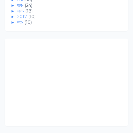
►
फ़र॰
(24)
►
जन॰
(18)
►
2017
(10)
►
नव॰
(10)