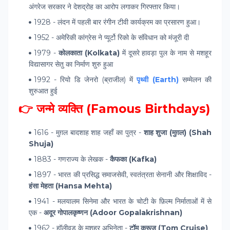
अंगरेज सरकार ने देशद्रोह का आरोप लगाकर गिरफ्तार किया।
1928 - लंदन में पहली बार रंगीन टीवी कार्यक्रम का प्रसारण हुआ।
1952 - अमेरिकी कांग्रेस ने प्यूर्टो रिको के संविधान को मंजूरी दी
1979 -
कोलकाता (Kolkata)
में दूसरे हावड़ा पुल के नाम से मशहूर
विद्यासागर सेतु का निर्माण शुरु हुआ
1992 - रियो डि जेनरो (ब्राजील) में
पृथ्वी (Earth)
सम्मेलन की
शुरुआत हुई
👉 जन्मे व्यक्ति (Famous Birthdays)
1616 - मुग़ल बादशाह शाह जहाँ का पुत्र -
शाह शुजा (मुग़ल) (Shah
Shuja)
1883 - गणराज्य के लेखक -
कैफका (Kafka)
1897 - भारत की प्रसिद्ध समाजसेवी, स्वतंत्रता सेनानी और शिक्षाविद -
हंसा मेहता (Hansa Mehta)
1941 - मलयालम सिनेमा और भारत के चोटी के फ़िल्म निर्माताओं में से
एक -
अदूर गोपालकृष्णन (Adoor Gopalakrishnan)
1962 - हॉलीवुड के मशहूर अभिनेता -
टॉम क्रूज (Tom Cruise)