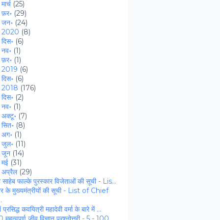
►
मार्च
(25)
►
फ़र॰
(29)
►
जन॰
(24)
►
2020
(8)
►
दिस॰
(6)
►
नव॰
(1)
►
फ़र॰
(1)
►
2019
(6)
►
दिस॰
(6)
2018
(176)
►
दिस॰
(2)
►
नव॰
(1)
►
अक्टू॰
(7)
►
सित॰
(8)
►
अग॰
(1)
►
जुल॰
(11)
►
जून
(14)
►
मई
(31)
अप्रैल
(29)
ा साहेब फाल्‍के पुरस्कार विजेताओं की सूची - Lis...
ार के मुख्‍यमंत्रीयों की सूची - List of Chief
.
ं प्रसिद्ध कवयित्री महादेवी वर्मा के बारे में ...
 महत्वपूर्ण जीव विज्ञान प्रश्नोत्तरी - 5 - 100 ...