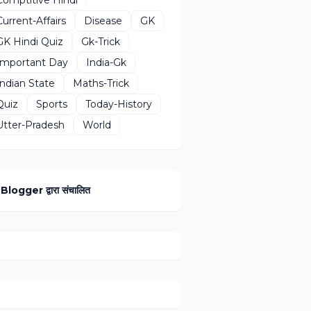
Current-Affairs
Disease
GK
GK Hindi Quiz
Gk-Trick
Important Day
India-Gk
Indian State
Maths-Trick
Quiz
Sports
Today-History
Utter-Pradesh
World
Blogger द्वारा संचालित