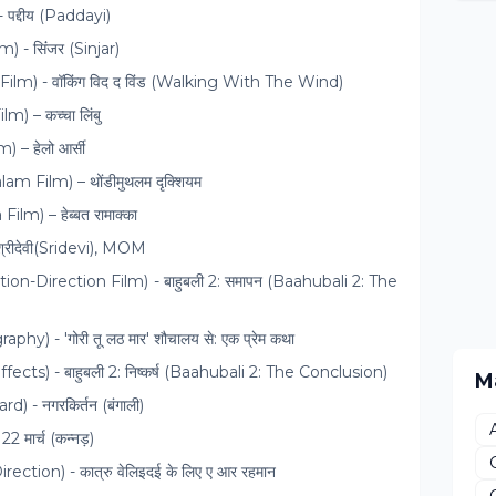
) - पद्दीय (Paddayi)
lm) - सिंंजर (Sinjar)
khi Film) - वॉकिंग विद द विंड (Walking With The Wind)
ilm) – कच्चा लिंबु
m) – हेलो आर्सी
alam Film) – थोंडीमुथलम दृक्शियम
Film) – हेब्बत रामाक्का
- श्रीदेवी(Sridevi), MOM
st Action-Direction Film) - बाहुबली 2: समापन (Baahubali 2: The
raphy) - 'गोरी तू लठ मार' शौचालय से: एक प्रेम कथा
Effects) - बाहुबली 2: निष्कर्ष (Baahubali 2: The Conclusion)
M
rd) - नगरकिर्तन (बंगाली)
 22 मार्च (कन्नड़)
 Direction) - कात्रु वेलिइदई के लिए ए आर रहमान