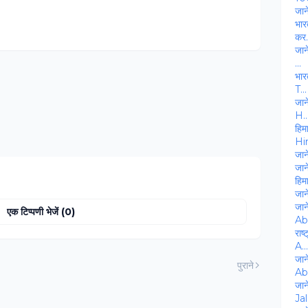
जान
भार
कर.
जान
...
भार
T...
जान
H..
हिम
Hi
जाने
जाने
हिम
जान
जान
एक टिप्पणी भेजें (0)
Abo
राष
A...
जान
पुराने
Abo
जान
Jal.