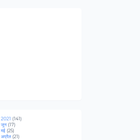
►
2021
(141)
►
जून
(17)
►
मई
(25)
►
अप्रैल
(21)