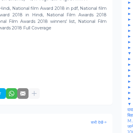
Hindi, National film Award 2018 in pdf, National film
Award 2018 in Hindi, National Film Awards 2018
onal Film Awards 2018 winners' list, National Film
wards 2018 Full Coverage
▼
r
▼
दाद
बिह
M..
सभी देखें
जाने
100