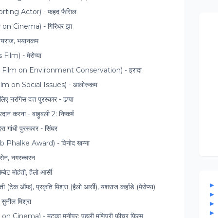
pporting Actor) - फहद फैसिल
itic on Cinema) - गिरिधर झा
- जयराज, भयानकम
 Film) - मेरोप्या
्म (Best Film on Environment Conservation) - इरादा
Best Film on Social Issues) - आलोरुकम
 लिए नरगिस दत्त पुरस्कार - ढप्पा
्रदान करना - बाहुबली 2: निष्कर्ष
िरा गांधी पुरस्कार - सिंघर
heb Phalke Award) - विनोद खन्ना
 सेन, नगरच्चरन
ेट मोहंती, हैलो आर्सी
वती (टेक ऑफ), प्रकृति मिश्रा (हैलो आर्सी), यशराज कर्हाडे (मेरोप्या)
- सुनील मिश्रा
ok on Cinema) - मटका मनीपुर: पहली मणिपुरी फ़ीचर फिल्म