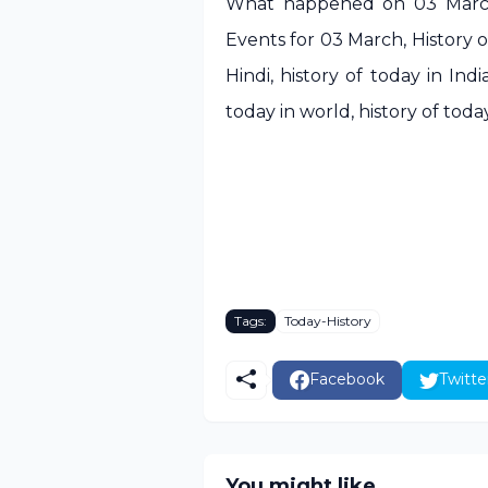
What happened on 03 March i
Events for 03 March, History 
Hindi, history of today in India
today in world, history of today
Tags:
Today-History
Facebook
Twitte
You might like