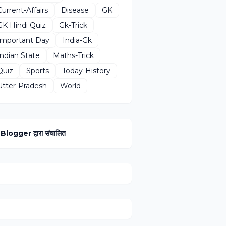
Current-Affairs
Disease
GK
GK Hindi Quiz
Gk-Trick
Important Day
India-Gk
Indian State
Maths-Trick
Quiz
Sports
Today-History
Utter-Pradesh
World
Blogger द्वारा संचालित