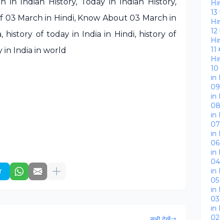
n Indian History, Today in Indian History,
Hi
13 
of 03 March in Hindi, Know About 03 March in
Hi
12 
, history of today in India in Hindi, history of
Hi
11 
 in India in world
Hi
10 
in
09 
in
08
in
07 
in
06 
in
04 
in
r
05 
in
03 
in
02 
सभी देखें