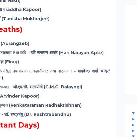
mal Nath)
पूर (Shraddha Kapoor)
र्जी (Tanisha Mukherjee)
eaths)
ेब (Aurangzeb)
, नाटककार तथा कवि
- हरि नारायण आपटे (Hari Narayan Apte)
ाक़ (Firaq)
व प्रसिद्ध उपन्यासकार, कहानीकार तथा नाटककार
- यादवेन्द्र शर्मा 'चन्द्र'
')
अध्यक्ष -
जी.एम.सी. बालायोगी (G.M.C. Balayogi)
ूर (Arvinder Kapoor)
ाधाकृष्णन (Venkataraman Radhakrishnan)
▼
 -
डॉ. राष्ट्रबंधु (Dr. Rashtrabandhu)
portant Days)
▼