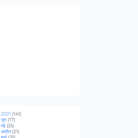
2021
(141)
►
जून
(17)
►
मई
(25)
►
अप्रैल
(21)
मार्च
(25)