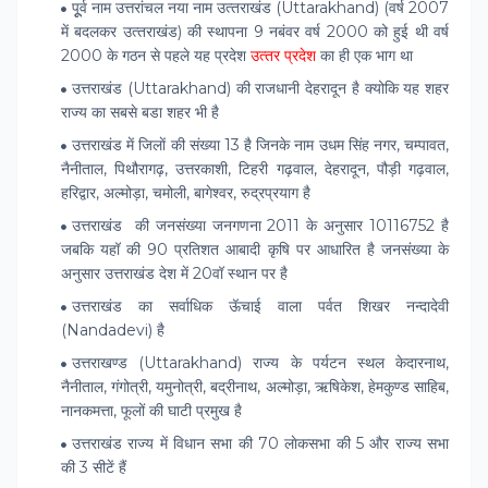
पूूर्व नाम
उत्तरांचल नया नाम उत्‍तराखंड
(Uttarakhand) (
वर्ष 2007
में बदलकर उत्‍तराखंड
) की स्थापना 9 नबंवर वर्ष 2000 को हुई थी वर्ष
2000 के गठन से पहले यह प्रदेश
उत्‍तर प्रदेश
का ही एक भाग था
उत्तराखंड (Uttarakhand) की राजधानी देहरादून है क्‍योकि यह शहर
राज्‍य का सबसे बडा शहर भी है
उत्तराखंड में जिलाें की संख्या 13 है जिनके नाम उधम सिंह नगर, चम्पावत,
नैनीताल, पिथौरागढ़, उत्तरकाशी, टिहरी गढ़वाल, देहरादून, पौड़ी गढ़वाल,
हरिद्वार, अल्मोड़ा, चमोली, बागेश्वर, रुद्रप्रयाग है
उत्तराखंड की जनसंख्‍या जनगणना 2011 के अनुसार
10116752 है
जबकि यहॉ की 90 प्रतिशत आबादी कृषि पर आधारित है जनसंख्या के
अनुसार उत्तराखंड देश में 20वॉ स्थान पर है
उत्तराखंड का सर्वाधिक ऊॅचाई वाला पर्वत शिखर नन्दादेवी
(Nandadevi) है
उत्तराखण्ड (Uttarakhand) राज्य के पर्यटन स्थल केदारनाथ,
नैनीताल, गंगोत्री, यमुनोत्री, बद्रीनाथ, अल्मोड़ा, ऋषिकेश, हेमकुण्ड साहिब,
नानकमत्ता, फूलों की घाटी प्रमुख है
उत्तराखंड राज्य में विधान सभा की 70 लाेकसभा की 5 और राज्य सभा
की 3 सीटें हैं