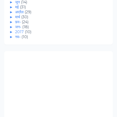
►
जून
(14)
►
मई
(31)
►
अप्रैल
(29)
►
मार्च
(30)
►
फ़र॰
(24)
►
जन॰
(18)
►
2017
(10)
►
नव॰
(10)